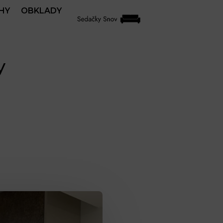
HY
OBKLADY
y