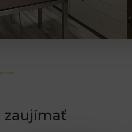
tnancov
 zaujímať