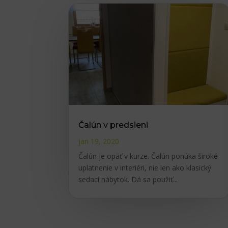
Čalún v predsieni
jan 19, 2020
Čalún je opäť v kurze. Čalún ponúka široké
uplatnenie v interiéri, nie len ako klasický
sedací nábytok. Dá sa použiť...