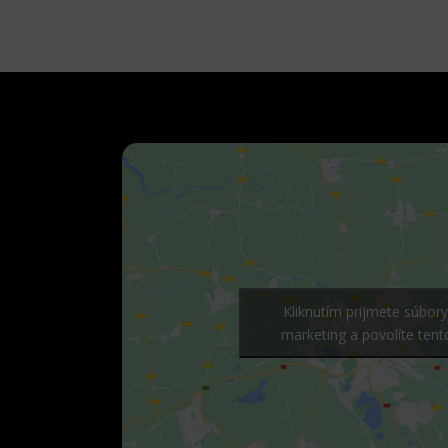
Kliknutím prijmete súbor
marketing a povolíte ten