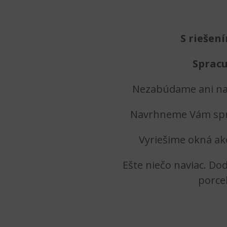
S riešen
Spracu
Nezabúdame ani na 
Navrhneme Vám sprá
Vyriešime okná ak
Ešte niečo naviac. D
porce