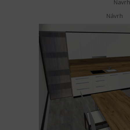
Navrh
Návrh