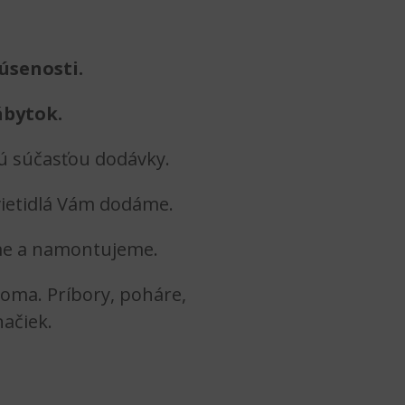
úsenosti.
ábytok.
ú súčasťou dodávky.
ietidlá Vám dodáme.
íme a namontujeme.
oma. Príbory, poháre,
ačiek.