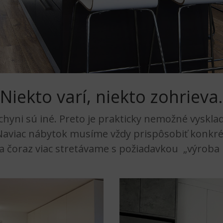
Niekto varí, niekto zohrieva.
hyni sú iné. Preto je prakticky nemožné vyskla
Naviac nábytok musíme vždy prispôsobiť konkré
 čoraz viac stretávame s požiadavkou „výroba