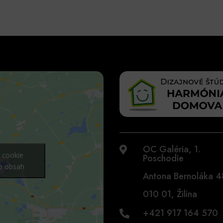
OC Galéria, 1.

y cookie
Poschodie
to obsah
Antona Bernoláka 
010 01, Žilina
+421 917 164 570
