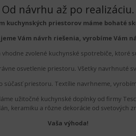
Od návrhu až po realizáciu.
ím kuchynských priestorov máme bohaté sk
jeme Vám návrh riešenia, vyrobíme Vám n
vhodne zvolené kuchynské spotrebiče, ktoré s
vne osvetlenie priestoru. Všetky navrhnuté sv
o súčasť priestoru. Textílie navrhneme, vyrob
odáme užitočné kuchynské doplnky od firmy Tesc
lán, keramiku a rôzne dekorácie od svetových zn
Vaša výhoda!