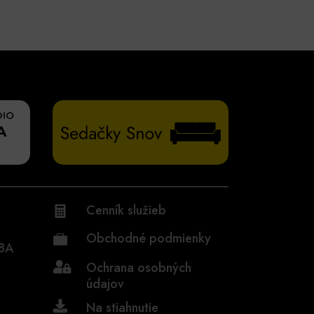
Cenník služieb

Obchodné podmienky

48A
Ochrana osobných

údajov

Na stiahnutie