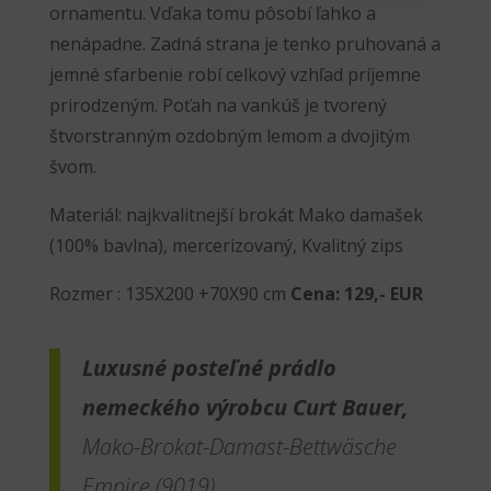
ornamentu. Vďaka tomu pôsobí ľahko a
nenápadne. Zadná strana je tenko pruhovaná a
jemné sfarbenie robí celkový vzhľad príjemne
prirodzeným. Poťah na vankúš je tvorený
štvorstranným ozdobným lemom a dvojitým
švom.
Materiál: najkvalitnejší brokát Mako damašek
(100% bavlna), mercerizovaný, Kvalitný zips
Rozmer : 135X200 +70X90 cm
Cena: 129,- EUR
Luxusné posteľné prádlo
nemeckého výrobcu Curt Bauer,
Mako-Brokat-Damast-Bettwäsche
Empire (9019)