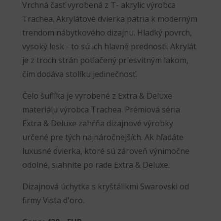
Vrchná časť vyrobená z T- akrylic výrobca
Trachea. Akrylátové dvierka patria k moderným
trendom nábytkového dizajnu. Hladký povrch,
vysoký lesk - to sú ich hlavné prednosti. Akrylát
je z troch strán potlačený priesvitným lakom,
čím dodáva stolíku jedinečnosť.
Čelo šuflíka je vyrobené z Extra & Deluxe
materiálu výrobca Trachea. Prémiová séria
Extra & Deluxe zahŕňa dizajnové výrobky
určené pre tých najnáročnejších. Ak hľadáte
luxusné dvierka, ktoré sú zároveň výnimočne
odolné, siahnite po rade Extra & Deluxe.
Dizajnová úchytka s kryštálikmi Swarovski od
firmy Vista d'oro.