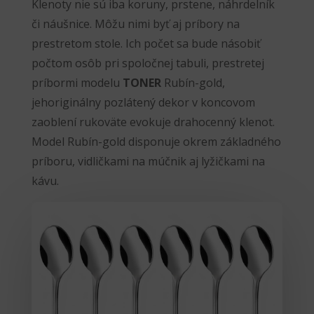
Klenoty nie sú iba koruny, prstene, náhrdelník
či náušnice. Môžu nimi byť aj príbory na
prestretom stole. Ich počet sa bude násobiť
počtom osôb pri spoločnej tabuli, prestretej
príbormi modelu
TONER
Rubín-gold,
jehoriginálny pozlátený dekor v koncovom
zaoblení rukoväte evokuje drahocenný klenot.
Model Rubín-gold disponuje okrem základného
príboru, vidličkami na múčnik aj lyžičkami na
kávu.