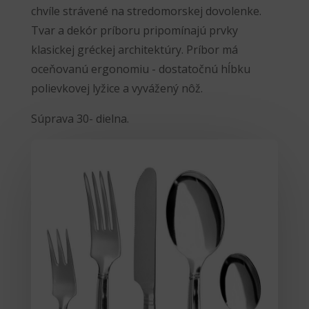
chvíle strávené na stredomorskej dovolenke.
Tvar a dekór príboru pripomínajú prvky
klasickej gréckej architektúry. Príbor má
oceňovanú ergonomiu - dostatočnú hĺbku
polievkovej lyžice a vyvážený nôž.
Súprava 30- dielna.